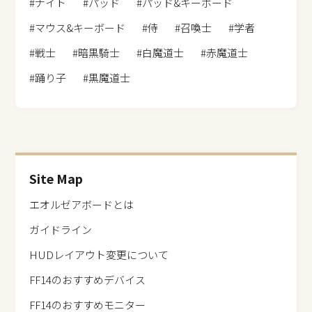
#ナイト
#パッド
#パッド&キーボード
#マウス&キーボード
#侍
#召喚士
#学者
#戦士
#暗黒騎士
#白魔道士
#赤魔道士
#踊り子
#黒魔道士
Site Map
エオルゼアボードとは
ガイドライン
HUDレイアウト変更について
FF14のおすすめデバイス
FF14のおすすめモニター