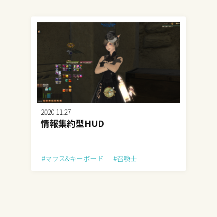
2020.11.27
情報集約型HUD
#マウス&キーボード
#召喚士