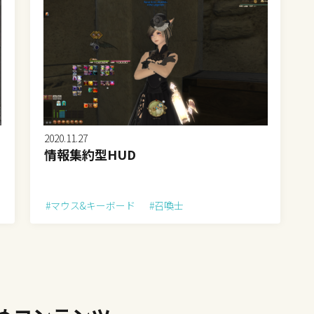
2020.11.27
情報集約型HUD
#マウス&キーボード
#召喚士