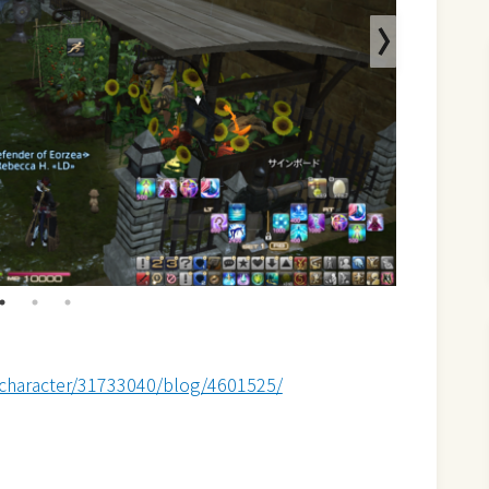
e/character/31733040/blog/4601525/